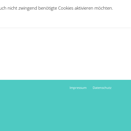
auch nicht zwingend benötigte Cookies aktivieren möchten.
e
Über uns
Jobs
Therapie-Anmeldung
Kontakt
Impressum
Datenschutz