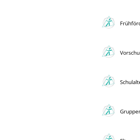
Frühför
Vorschul
Schulalt
Gruppe