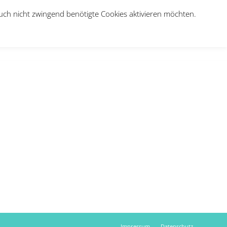
auch nicht zwingend benötigte Cookies aktivieren möchten.
e
Über uns
Jobs
Therapie-Anmeldung
Kontakt
Impressum
Datenschutz