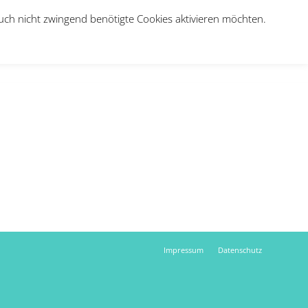
auch nicht zwingend benötigte Cookies aktivieren möchten.
e
Über uns
Jobs
Therapie-Anmeldung
Kontakt
Impressum
Datenschutz