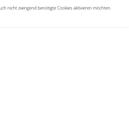
auch nicht zwingend benötigte Cookies aktivieren möchten.
e
Über uns
Jobs
Therapie-Anmeldung
Kontakt