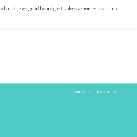
auch nicht zwingend benötigte Cookies aktivieren möchten.
e
Über uns
Jobs
Therapie-Anmeldung
Kontakt
Impressum
Datenschutz